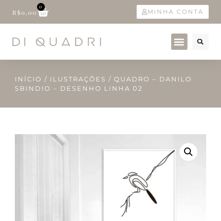
0
MINHA CONTA
R$
0,00
INÍCIO
/
ILUSTRAÇÕES
/ QUADRO – DANILO
SBINDIO – DESENHO LINHA 02