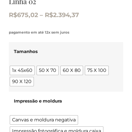
Linha 02
R$
675,02
–
R$
2.394,37
pagamento em até 12x sem juros
Tamanhos
1x 45x60
50 X 70
60 X 80
75 X 100
90 X 120
Impressão e moldura
Canvas e moldura negativa
Impressão fotográfica e moldura caixa