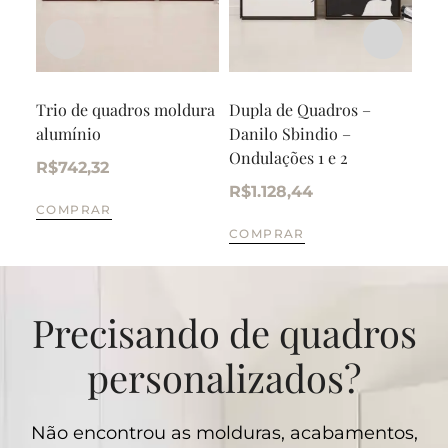
Trio de quadros moldura
Dupla de Quadros –
Qua
alumínio
Danilo Sbindio –
Min
Ondulações 1 e 2
R$
742,32
R$
R$
1.128,44
COMPRAR
CO
COMPRAR
Precisando de quadros
personalizados?
Não encontrou as molduras, acabamentos,