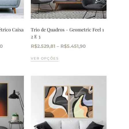
trico Caixa
Trio de Quadros – Geometric Feel 1
2 E 3
90
R$
2.529,81
–
R$
5.451,90
VER OPÇÕES