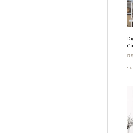
Du
Cí
R
VE