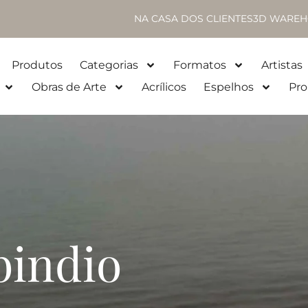
NA CASA DOS CLIENTES
3D WAREH
Produtos
Categorias
Formatos
Artistas
Obras de Arte
Acrílicos
Espelhos
Pro
bindio