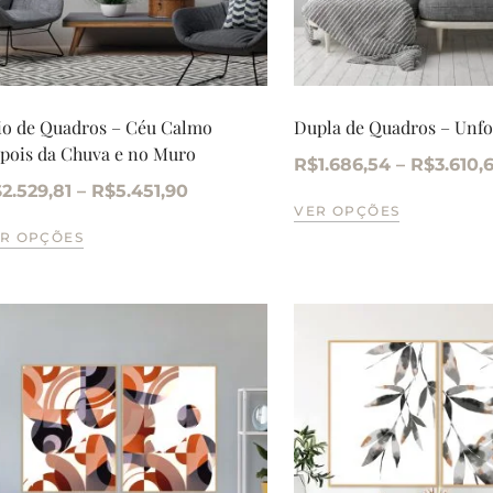
io de Quadros – Céu Calmo
Dupla de Quadros – Unfo
pois da Chuva e no Muro
R$
1.686,54
–
R$
3.610,
$
2.529,81
–
R$
5.451,90
VER OPÇÕES
R OPÇÕES