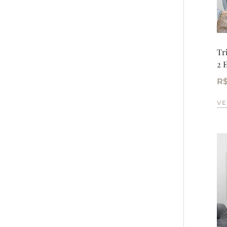
Tr
2 E
R
VE