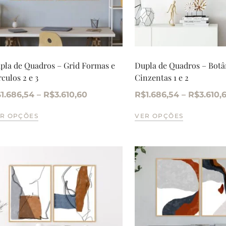
pla de Quadros – Grid Formas e
Dupla de Quadros – Botâ
rculos 2 e 3
Cinzentas 1 e 2
$
1.686,54
–
R$
3.610,60
R$
1.686,54
–
R$
3.610,
R OPÇÕES
VER OPÇÕES