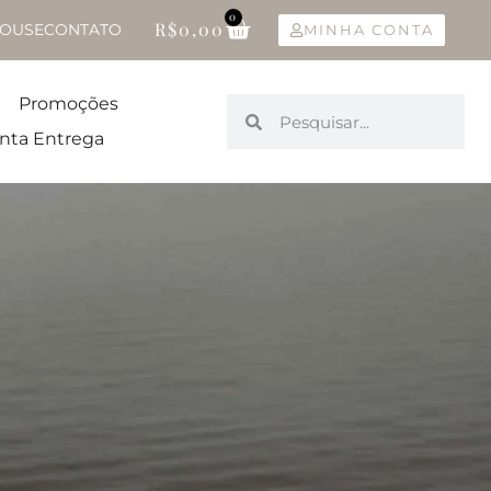
0
R$
0,00
OUSE
CONTATO
MINHA CONTA
Promoções
nta Entrega