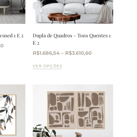
cused 1 E 2
Dupla de Quadros – Tons Quentes 1
E 2
60
R$
1.686,54
–
R$
3.610,60
VER OPÇÕES