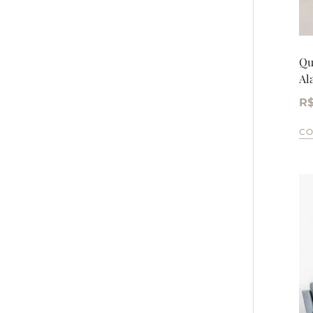
Qu
Al
R
C