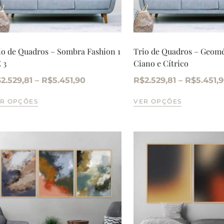
io de Quadros – Sombra Fashion 1
Trio de Quadros – Geomé
 3
Ciano e Cítrico
$
2.529,81
–
R$
5.451,90
R$
2.529,81
–
R$
5.451,
R OPÇÕES
VER OPÇÕES