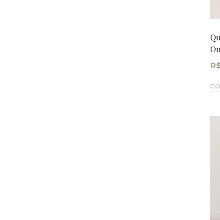
Qu
On
R
C