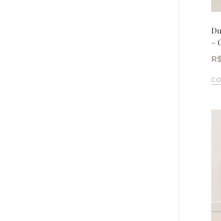
Du
– 
R
C