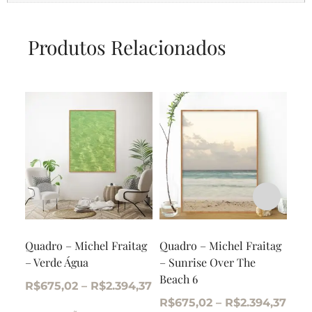
Produtos Relacionados
Quadro – Michel Fraitag
Quadro – Michel Fraitag
Qua
– Verde Água
– Sunrise Over The
– S
Beach 6
Bea
R$
675,02
–
R$
2.394,37
R$
675,02
–
R$
2.394,37
R$