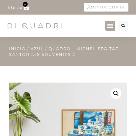
0
MINHA CONTA
R$
0,00
INÍCIO
/
AZUL
/ QUADRO – MICHEL FRAITAG –
SANTORINIS SOUVENIRS 2