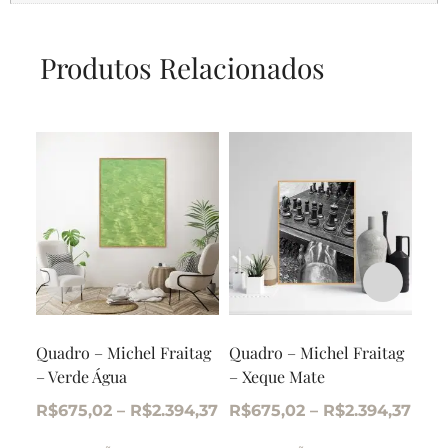
Produtos Relacionados
Quadro – Michel Fraitag
Quadro – Michel Fraitag
Qua
– Verde Água
– Xeque Mate
– P
R$
675,02
–
R$
2.394,37
R$
675,02
–
R$
2.394,37
R$