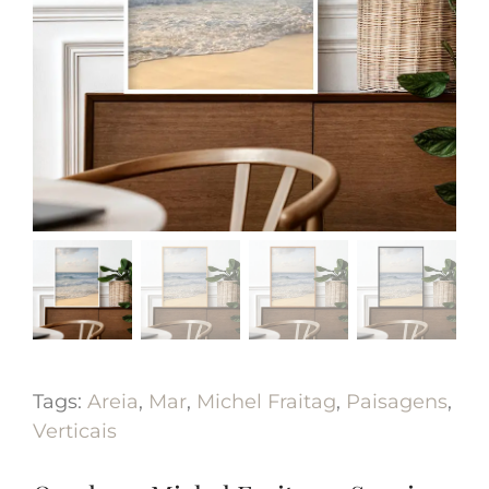
Tags:
Areia
,
Mar
,
Michel Fraitag
,
Paisagens
,
Verticais