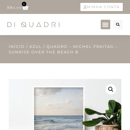
0
MINHA CONTA
R$
0,00
INÍCIO
/
AZUL
/ QUADRO – MICHEL FRAITAG –
SUNRISE OVER THE BEACH 8