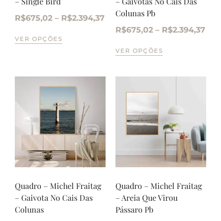
– Single Bird
– Gaivotas No Cais Das
Colunas Pb
R$
675,02
–
R$
2.394,37
R$
675,02
–
R$
2.394,37
VER OPÇÕES
VER OPÇÕES
Quadro – Michel Fraitag
Quadro – Michel Fraitag
– Gaivota No Cais Das
– Areia Que Virou
Colunas
Pássaro Pb