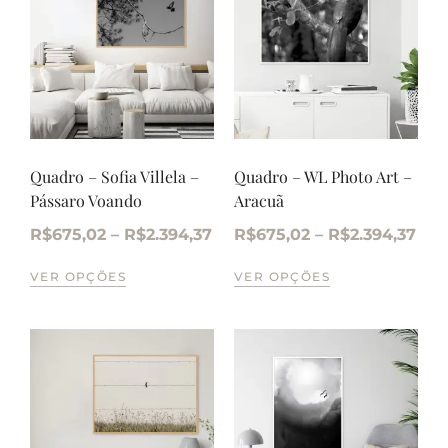
Quadro – Sofia Villela –
Quadro – WL Photo Art –
Pássaro Voando
Aracuã
R$
675,02
–
R$
2.394,37
R$
675,02
–
R$
2.394,37
VER OPÇÕES
VER OPÇÕES