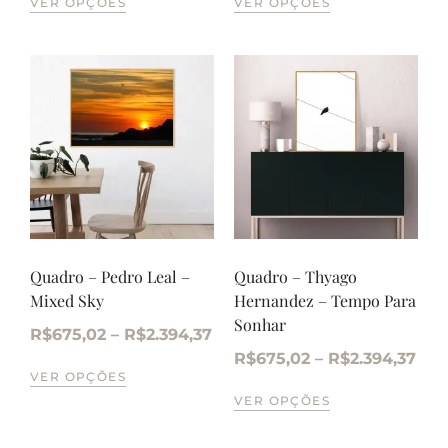
VER OPÇÕES
VER OPÇÕES
Quadro – Pedro Leal –
Quadro – Thyago
Mixed Sky
Hernandez – Tempo Para
Sonhar
R$
675,02
–
R$
2.394,37
R$
675,02
–
R$
2.394,37
VER OPÇÕES
VER OPÇÕES