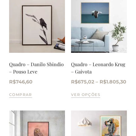
Quadro – Danilo Sbindio
Quadro – Leonardo Krug
– Pouso Leve
– Gaivota
R$
746,60
R$
675,02
–
R$
1.805,30
COMPRAR
VER OPÇÕES