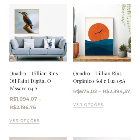
Quadro – Uillian Rius –
Quadro – Uillian Rius –
Oil Paint Digital O
Orgânico Sol e Lua 05A
Pássaro 04 A
R$
675,02
–
R$
2.394,37
R$
1.094,07
–
VER OPÇÕES
R$
2.196,76
VER OPÇÕES