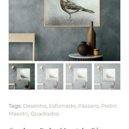
Tags:
Desenho
,
Esfumado
,
Pássaro
,
Pedro
Maestri
,
Quadrados