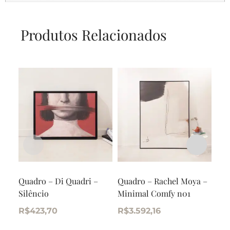
Produtos Relacionados
Quadro – Di Quadri –
Quadro – Rachel Moya –
Qua
Silêncio
Minimal Comfy n01
Per
um 
R$
423,70
R$
3.592,16
R$