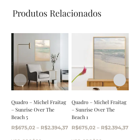
Produtos Relacionados
Quadro – Michel Fraitag
Quadro – Michel Fraitag
Qua
– Sunrise Over The
– Sunrise Over The
– X
Beach 5
Beach 1
R$
R$
675,02
–
R$
2.394,37
R$
675,02
–
R$
2.394,37
VE