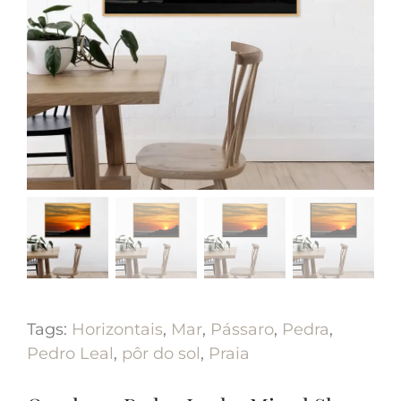
Tags:
Horizontais
,
Mar
,
Pássaro
,
Pedra
,
Pedro Leal
,
pôr do sol
,
Praia