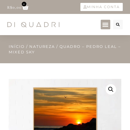
0
MINHA CONTA
R$
0,00
INÍCIO
/
NATUREZA
/ QUADRO – PEDRO LEAL –
MIXED SKY