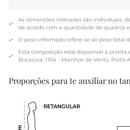
As dimensões indicadas são individuais, 
de acordo com a quantidade de quadros e 
O peso informado refere-se ao peso total
Esta composição está disponível a pronta e
Bocaiúva, 1104 - Moinhos de Vento, Porto A
Proporções para te auxiliar no t