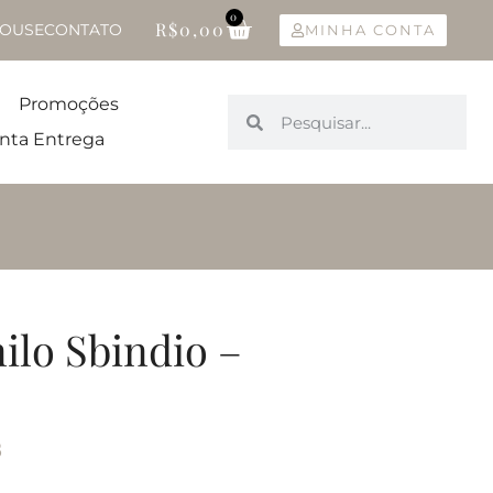
0
R$
0,00
OUSE
CONTATO
MINHA CONTA
Promoções
nta Entrega
ilo Sbindio –
8