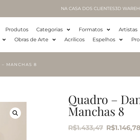
NA CASA DOS CLIENTES
3D WAREH
Produtos
Categorias
Formatos
Artistas
Obras de Arte
Acrílicos
Espelhos
Pro
 – MANCHAS 8
Quadro – Dan
Manchas 8
R$
1.433,47
R$
1.146,7