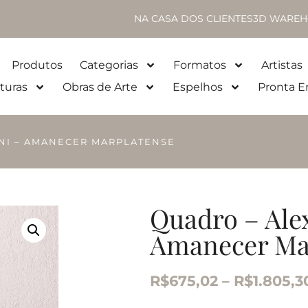
NA CASA DOS CLIENTES
3D WAREH
Produtos
Categorias
Formatos
Artistas
turas
Obras de Arte
Espelhos
Pronta E
NI – AMANECER MARPLATENSE
Quadro – Ale
Amanecer Ma
R$
675,02
–
R$
1.805,3