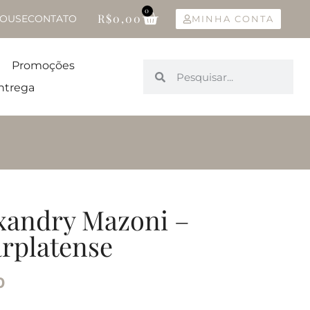
0
R$
0,00
OUSE
CONTATO
MINHA CONTA
Promoções
ntrega
xandry Mazoni –
rplatense
0