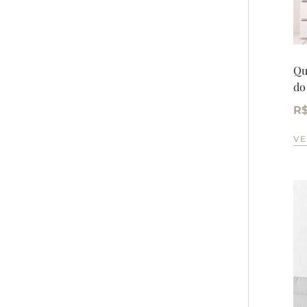
Qu
do
R
VE