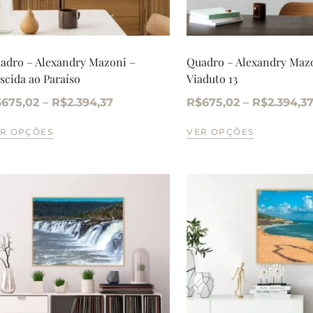
adro – Alexandry Mazoni –
Quadro – Alexandry Maz
scida ao Paraíso
Viaduto 13
$
675,02
–
R$
2.394,37
R$
675,02
–
R$
2.394,3
R OPÇÕES
VER OPÇÕES