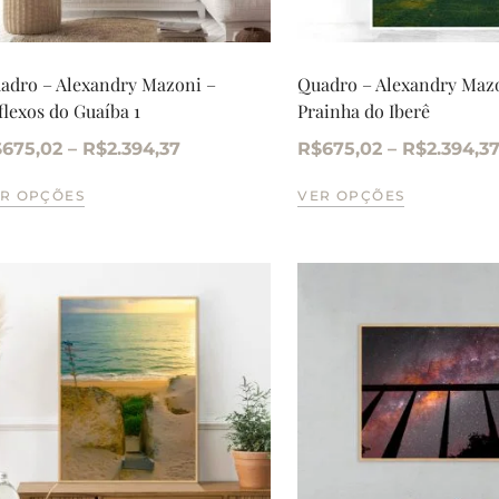
adro – Alexandry Mazoni –
Quadro – Alexandry Maz
flexos do Guaíba 1
Prainha do Iberê
$
675,02
–
R$
2.394,37
R$
675,02
–
R$
2.394,3
R OPÇÕES
VER OPÇÕES