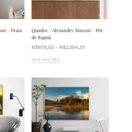
ni – Praia
Quadro – Alexandry Mazoni – Pôr
de Itapuã
7
R$
675,02
–
R$
2.394,37
VER OPÇÕES