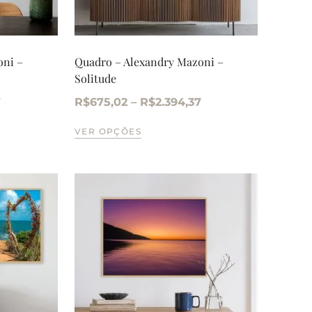
oni –
Quadro – Alexandry Mazoni –
Solitude
7
R$
675,02
–
R$
2.394,37
VER OPÇÕES