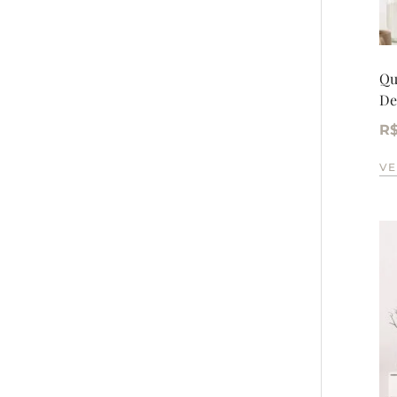
Qu
De
R
VE