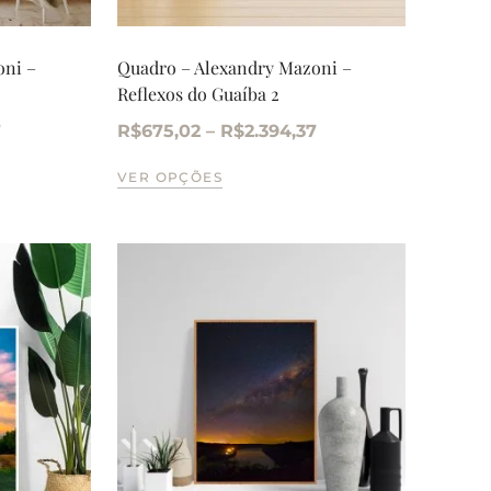
oni –
Quadro – Alexandry Mazoni –
Reflexos do Guaíba 2
7
R$
675,02
–
R$
2.394,37
VER OPÇÕES