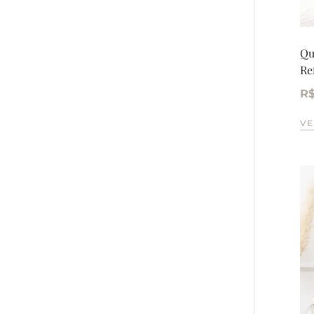
Qu
Re
R
VE