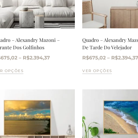
adro – Alexandry Mazoni –
Quadro – Alexandry Maz
rante Dos Golfinhos
De Tarde Do Velejador
$
675,02
–
R$
2.394,37
R$
675,02
–
R$
2.394,3
R OPÇÕES
VER OPÇÕES