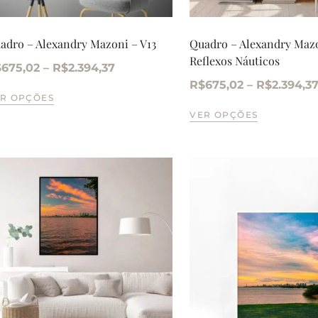
adro – Alexandry Mazoni – V13
Quadro – Alexandry Maz
Reflexos Náuticos
$
675,02
–
R$
2.394,37
R$
675,02
–
R$
2.394,3
R OPÇÕES
VER OPÇÕES