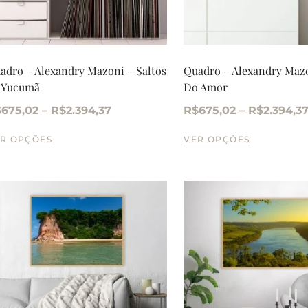
adro – Alexandry Mazoni – Saltos
Quadro – Alexandry Mazo
 Yucumã
Do Amor
$
675,02
–
R$
2.394,37
R$
675,02
–
R$
2.394,3
R OPÇÕES
VER OPÇÕES