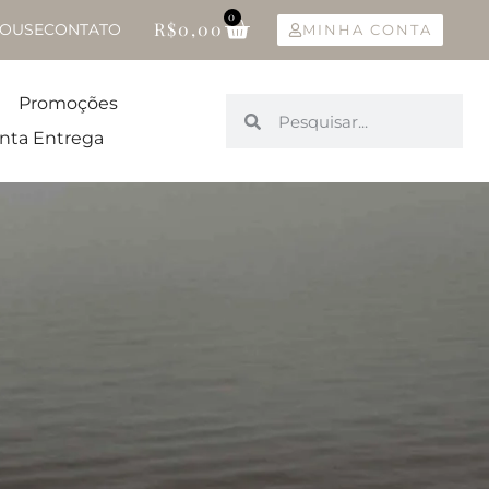
0
R$
0,00
OUSE
CONTATO
MINHA CONTA
Promoções
nta Entrega