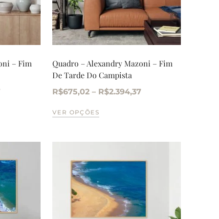
oni – Fim
Quadro – Alexandry Mazoni – Fim
De Tarde Do Campista
7
R$
675,02
–
R$
2.394,37
VER OPÇÕES