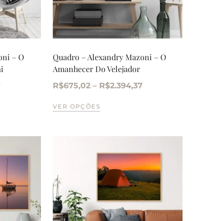
oni – O
Quadro – Alexandry Mazoni – O
i
Amanhecer Do Velejador
7
R$
675,02
–
R$
2.394,37
VER OPÇÕES