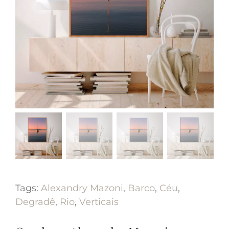
Tags:
Alexandry Mazoni
,
Barco
,
Céu
,
Degradê
,
Rio
,
Verticais