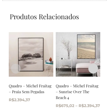
Produtos Relacionados
Quadro – Michel Fraitag
Quadro – Michel Fraitag
Qua
– Praia Sem Pegadas
– Sunrise Over The
– U
Beach 4
R$
2.394,37
R$
R$
675,02
–
R$
2.394,37