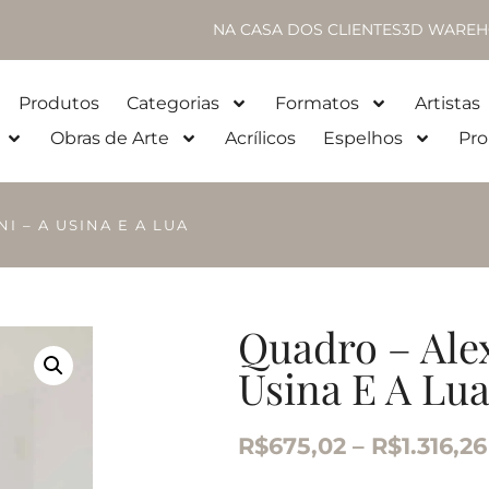
NA CASA DOS CLIENTES
3D WAREH
Produtos
Categorias
Formatos
Artistas
Obras de Arte
Acrílicos
Espelhos
Pro
 – A USINA E A LUA
Quadro – Ale
Usina E A Lu
R$
675,02
–
R$
1.316,26