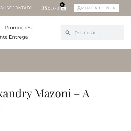
0
R$
0,00
OUSE
CONTATO
MINHA CONTA
Promoções
nta Entrega
xandry Mazoni – A
a