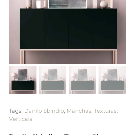
Tags:
Danilo Sbindio
,
Manchas
,
Texturas
,
Verticais