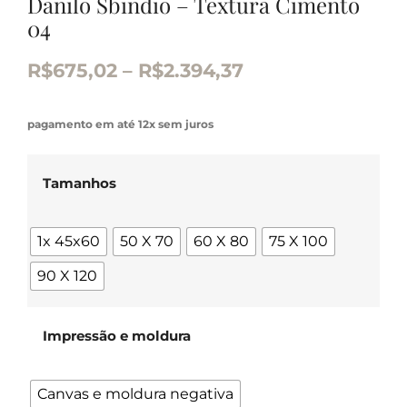
Danilo Sbindio – Textura Cimento
04
R$
675,02
–
R$
2.394,37
pagamento em até 12x sem juros
Tamanhos
1x 45x60
50 X 70
60 X 80
75 X 100
90 X 120
Impressão e moldura
Canvas e moldura negativa