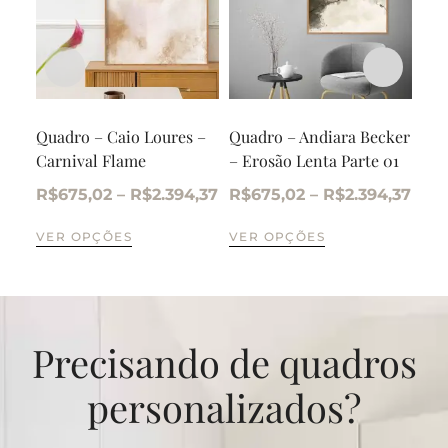
Quadro – Caio Loures –
Quadro – Andiara Becker
Qua
Carnival Flame
– Erosão Lenta Parte 01
– O
R$
675,02
–
R$
2.394,37
R$
675,02
–
R$
2.394,37
R$
VER OPÇÕES
VER OPÇÕES
VE
Precisando de quadros
personalizados?