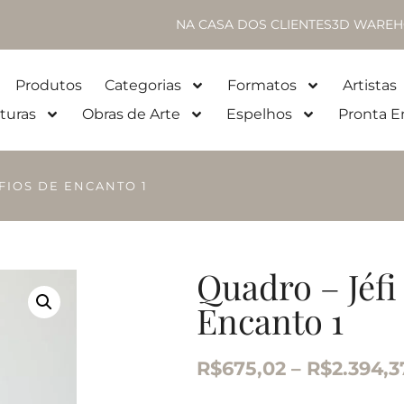
NA CASA DOS CLIENTES
3D WAREH
Produtos
Categorias
Formatos
Artistas
turas
Obras de Arte
Espelhos
Pronta E
 FIOS DE ENCANTO 1
Quadro – Jéfi
Encanto 1
R$
675,02
–
R$
2.394,3