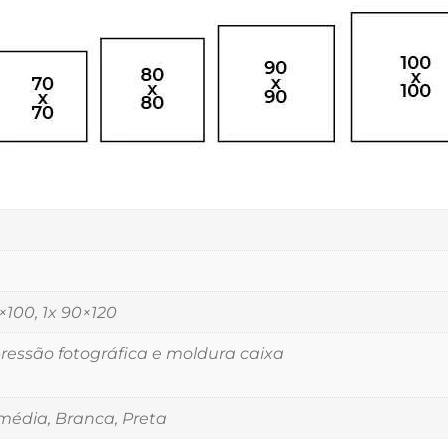
5×100, 1x 90×120
essão fotográfica e moldura caixa
édia, Branca, Preta