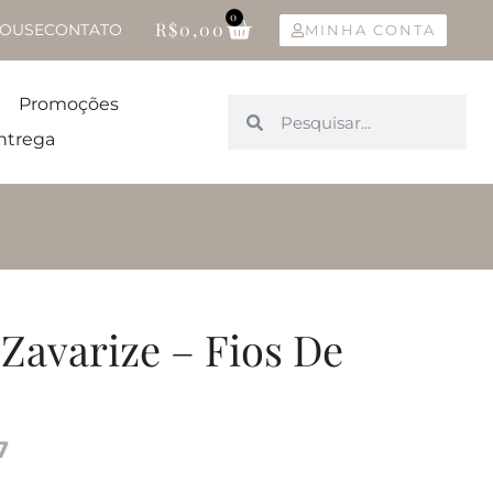
0
R$
0,00
OUSE
CONTATO
MINHA CONTA
Promoções
ntrega
 Zavarize – Fios De
7