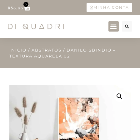
0
MINHA CONTA
R$
0,00
INÍCIO
/
ABSTRATOS
/ DANILO SBINDIO –
TEXTURA AQUARELA 02