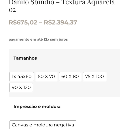
Danilo Sbindio – Textura Aquarela
02
R$
675,02
–
R$
2.394,37
pagamento em até 12x sem juros
Tamanhos
1x 45x60
50 X 70
60 X 80
75 X 100
90 X 120
Impressão e moldura
Canvas e moldura negativa