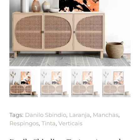
Tags:
Danilo Sbindio
,
Laranja
,
Manchas
,
Respingos
,
Tinta
,
Verticais