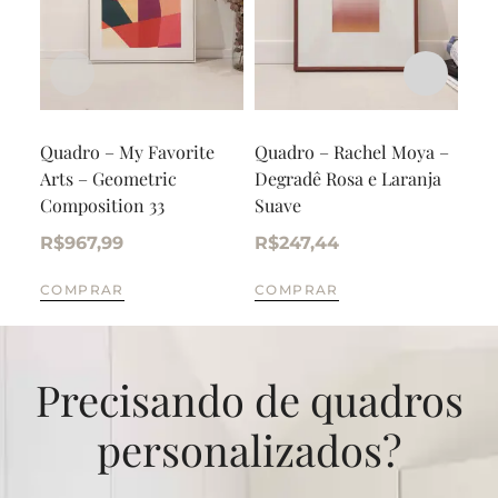
Quadro – My Favorite
Quadro – Rachel Moya –
Qua
Arts – Geometric
Degradê Rosa e Laranja
– O
Composition 33
Suave
R$
R$
967,99
R$
247,44
CO
COMPRAR
COMPRAR
Precisando de quadros
personalizados?