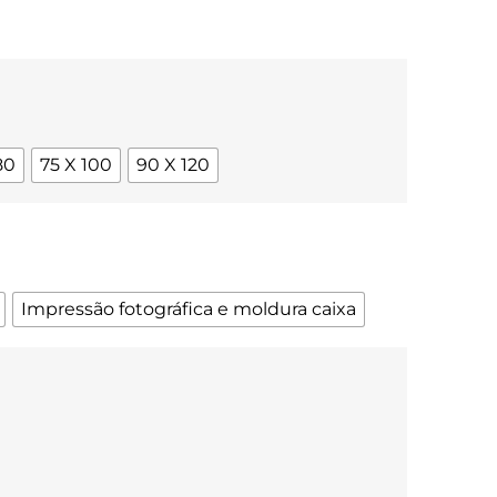
80
75 X 100
90 X 120
Impressão fotográfica e moldura caixa