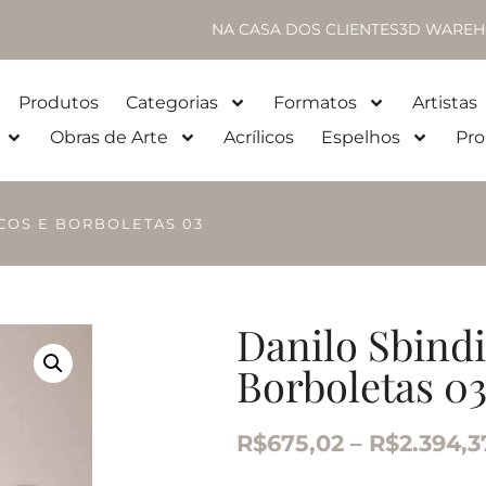
NA CASA DOS CLIENTES
3D WAREH
Produtos
Categorias
Formatos
Artistas
Obras de Arte
Acrílicos
Espelhos
Pro
SCOS E BORBOLETAS 03
Danilo Sbindi
Borboletas 0
R$
675,02
–
R$
2.394,3