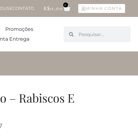
0
R$
0,00
OUSE
CONTATO
MINHA CONTA
Promoções
nta Entrega
o – Rabiscos E
3
7