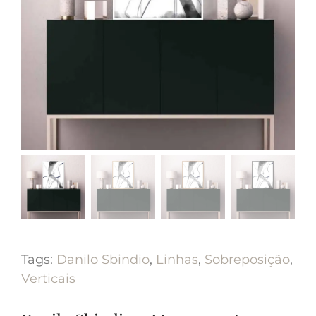
Tags:
Danilo Sbindio
,
Linhas
,
Sobreposição
,
Verticais