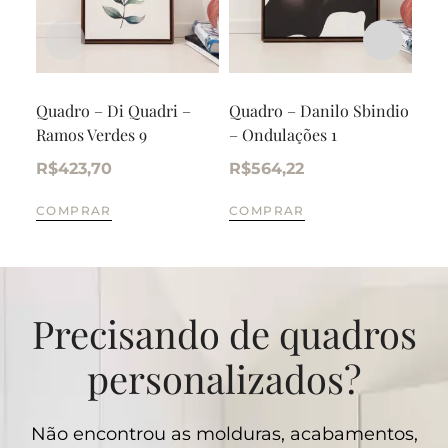
Quadro – Di Quadri –
Quadro – Danilo Sbindio
Qua
Ramos Verdes 9
– Ondulações 1
– F
R$
423,70
R$
564,22
R$
COMPRAR
COMPRAR
CO
Precisando de quadros
personalizados?
Não encontrou as molduras, acabamentos,