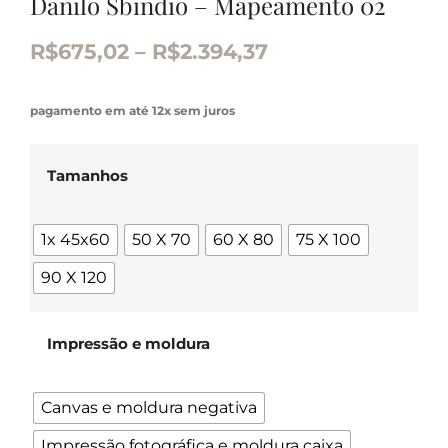
Danilo Sbindio – Mapeamento 02
R$
675,02
–
R$
2.394,37
pagamento em até 12x sem juros
Tamanhos
1x 45x60
50 X 70
60 X 80
75 X 100
90 X 120
Impressão e moldura
Canvas e moldura negativa
Impressão fotográfica e moldura caixa