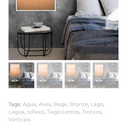
Tags:
Água
,
Aves
,
Bege
,
Bronze
,
Lago
,
Lagoa
,
reflexo
,
Tiago Lemos
,
Troncos
,
Verticais