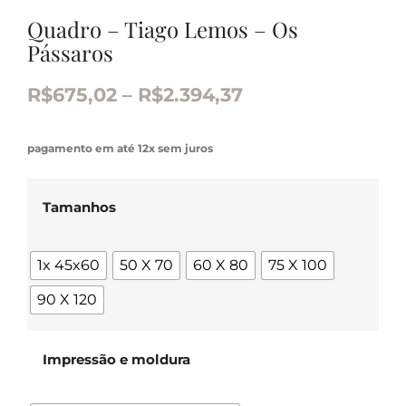
Quadro – Tiago Lemos – Os
Pássaros
R$
675,02
–
R$
2.394,37
pagamento em até 12x sem juros
Tamanhos
1x 45x60
50 X 70
60 X 80
75 X 100
90 X 120
Impressão e moldura