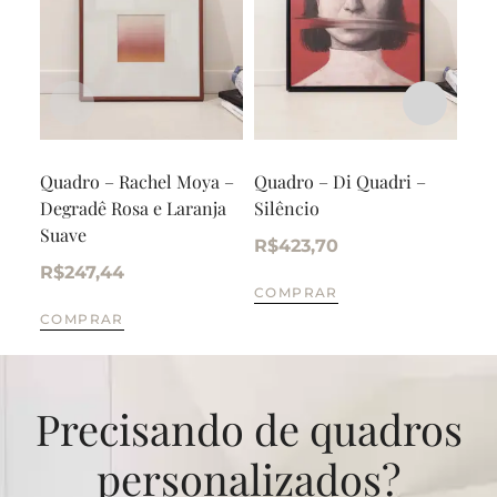
Quadro – Rachel Moya –
Quadro – Di Quadri –
Qua
Degradê Rosa e Laranja
Silêncio
– O
Suave
R$
423,70
R$
R$
247,44
COMPRAR
CO
COMPRAR
Precisando de quadros
personalizados?