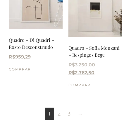
Quadro – Di Quadri –
Rosto Desconstruído
Quadro – Sofia Monzani
– Respingos Bege
R$
959,29
R$
3.250,00
COMPRAR
R$
2.762,50
COMPRAR
1
2
3
→