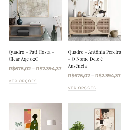
Quadro – Pati Costa –
Quadro – Antônia Pereira
Clear Aqc 02C
– O Nome Dele é
Ausência
R$
675,02
–
R$
2.394,37
R$
675,02
–
R$
2.394,37
VER OPÇÕES
VER OPÇÕES