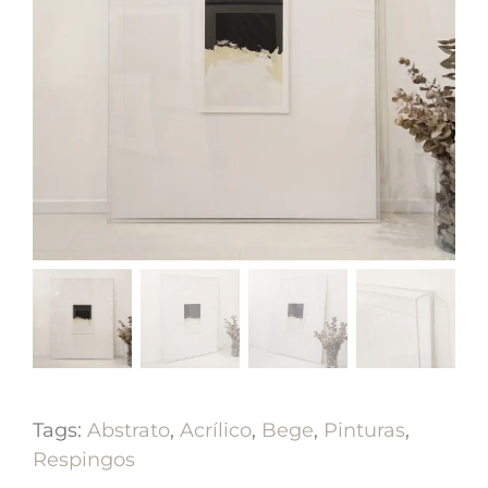
Tags:
Abstrato
,
Acrílico
,
Bege
,
Pinturas
,
Respingos