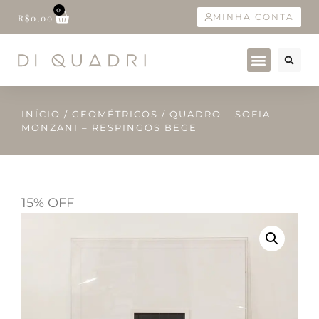
0
MINHA CONTA
R$
0,00
INÍCIO
/
GEOMÉTRICOS
/ QUADRO – SOFIA
MONZANI – RESPINGOS BEGE
15% OFF