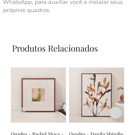
WhatsApp, para auxiliar você a instalar seus
próprios quadros.
Produtos Relacionados
Quadro – Rachel Moya –
Quadro – Danilo Sbindio
Qua