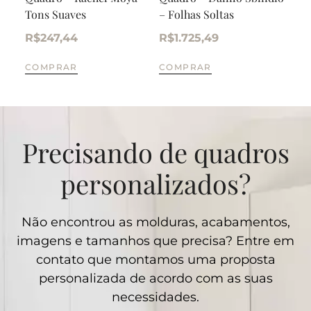
Tons Suaves
– Folhas Soltas
– O
R$
247,44
R$
1.725,49
R$
COMPRAR
COMPRAR
CO
Precisando de quadros
personalizados?
Não encontrou as molduras, acabamentos,
imagens e tamanhos que precisa? Entre em
contato que montamos uma proposta
personalizada de acordo com as suas
necessidades.