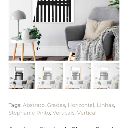
Tags:
Abstrato
,
Grades
,
Horizontal
,
Linhas
,
Stephanie Pinto
,
Verticais
,
Vertical