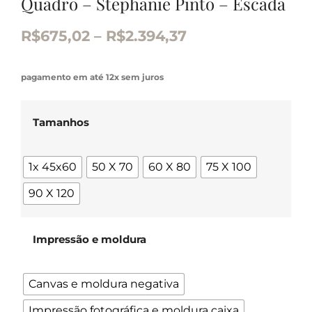
Quadro – Stephanie Pinto – Escada
R$
675,02
–
R$
2.394,37
pagamento em até 12x sem juros
Tamanhos
1x 45x60
50 X 70
60 X 80
75 X 100
90 X 120
Impressão e moldura
Canvas e moldura negativa
Impressão fotográfica e moldura caixa