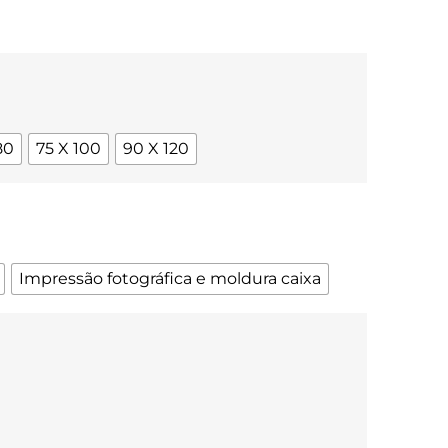
80
75 X 100
90 X 120
Impressão fotográfica e moldura caixa