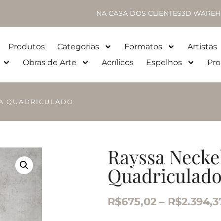
NA CASA DOS CLIENTES
3D WAREH
Produtos
Categorias
Formatos
Artistas
Obras de Arte
Acrílicos
Espelhos
Pro
LA QUADRICULADO
Rayssa Necke
Quadriculad
R$
675,02
–
R$
2.394,3