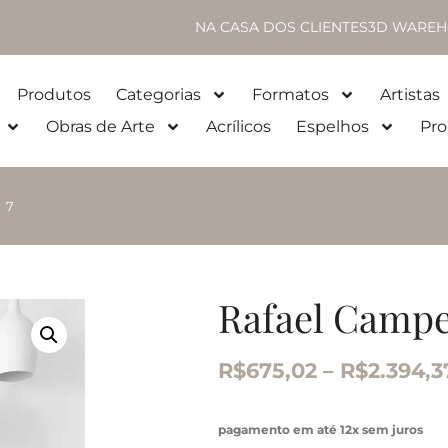
NA CASA DOS CLIENTES
3D WAREH
Produtos
Categorias
Formatos
Artistas
Obras de Arte
Acrílicos
Espelhos
Pro
 7
Rafael Campe
R$
675,02
–
R$
2.394,3
pagamento em até 12x sem juros