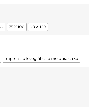
80
75 X 100
90 X 120
Impressão fotográfica e moldura caixa