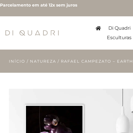
Parcelamento em até 12x sem juros
Di Quadri
Esculturas
INÍCIO
/
NATUREZA
/ RAFAEL CAMPEZATO – EARTH