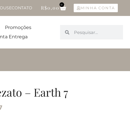
0
R$
0,00
OUSE
CONTATO
MINHA CONTA
Promoções
nta Entrega
zato – Earth 7
7