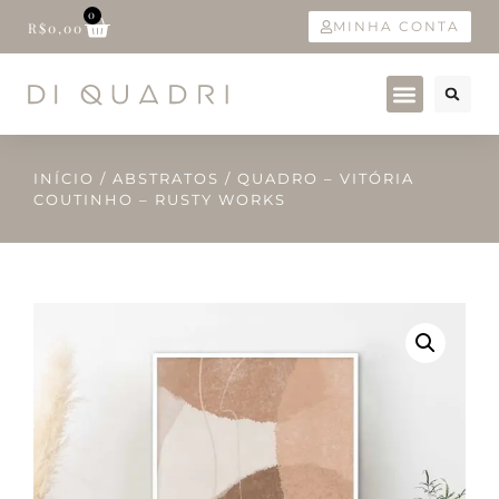
0
MINHA CONTA
R$
0,00
INÍCIO
/
ABSTRATOS
/ QUADRO – VITÓRIA
COUTINHO – RUSTY WORKS