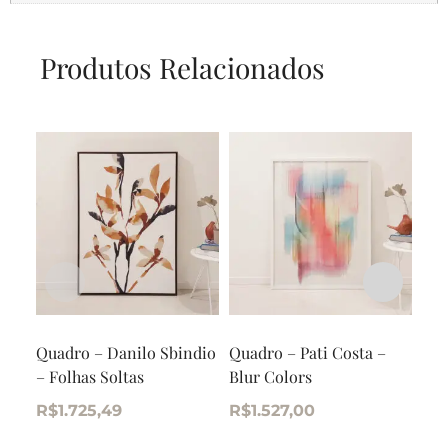
Produtos Relacionados
Quadro – Danilo Sbindio
Quadro – Pati Costa –
Qua
– Folhas Soltas
Blur Colors
– O
R$
1.725,49
R$
1.527,00
R$