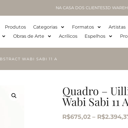
NA CASA DOS CLIENTES
3D WAREH
Produtos
Categorias
Formatos
Artistas
Obras de Arte
Acrílicos
Espelhos
Pro
BSTRACT WABI SABI 11 A
Quadro – Uill
Wabi Sabi 11 
R$
675,02
–
R$
2.394,3