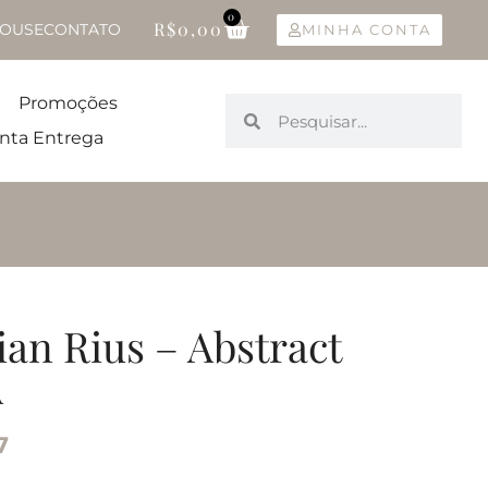
0
R$
0,00
OUSE
CONTATO
MINHA CONTA
Promoções
nta Entrega
ian Rius – Abstract
A
7