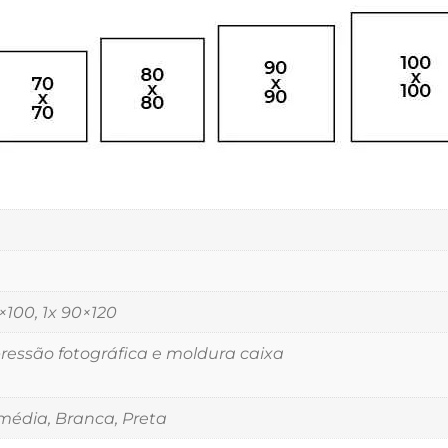
5×100, 1x 90×120
essão fotográfica e moldura caixa
édia, Branca, Preta