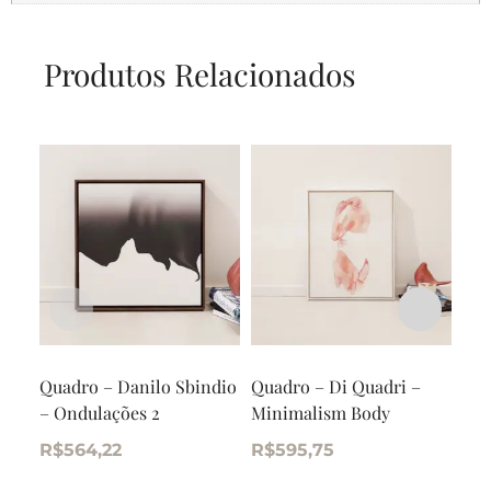
Produtos Relacionados
Quadro – Danilo Sbindio
Quadro – Di Quadri –
Qua
– Ondulações 2
Minimalism Body
Min
R$
564,22
R$
595,75
R$