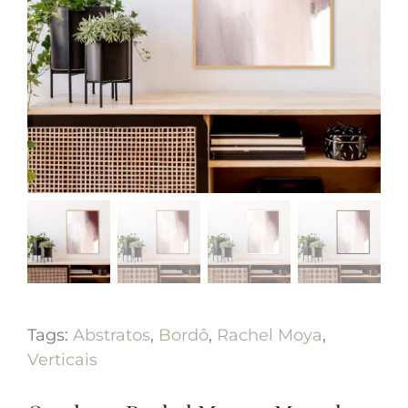
Tags:
Abstratos
,
Bordô
,
Rachel Moya
,
Verticais