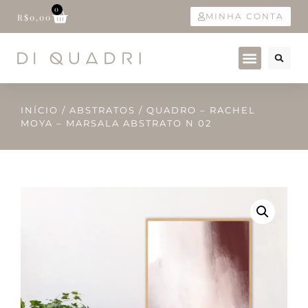
0
MINHA CONTA
R$
0,00
INÍCIO
/
ABSTRATOS
/ QUADRO – RACHEL
MOYA – MARSALA ABSTRATO N 02