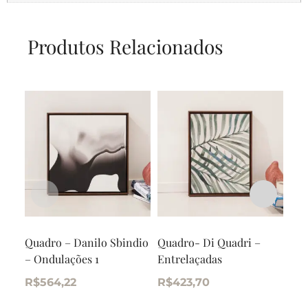
Produtos Relacionados
Quadro – Danilo Sbindio
Quadro- Di Quadri –
Qua
– Ondulações 1
Entrelaçadas
Blu
R$
564,22
R$
423,70
R$