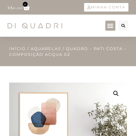
0
MINHA CONTA
R$
0,00
INÍCIO
/
AQUARELAS
/ QUADRO – PATI COSTA –
COMPOSIÇÃO ACQUA 02