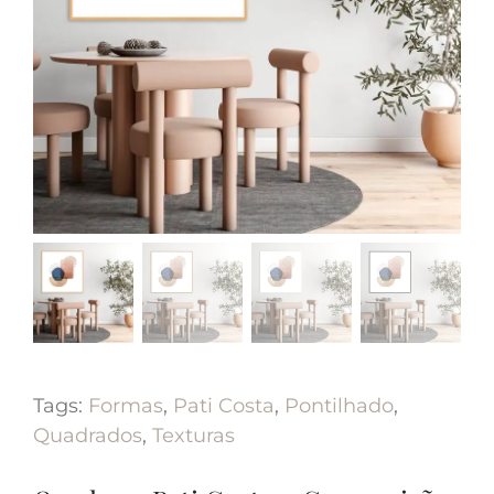
Tags:
Formas
,
Pati Costa
,
Pontilhado
,
Quadrados
,
Texturas