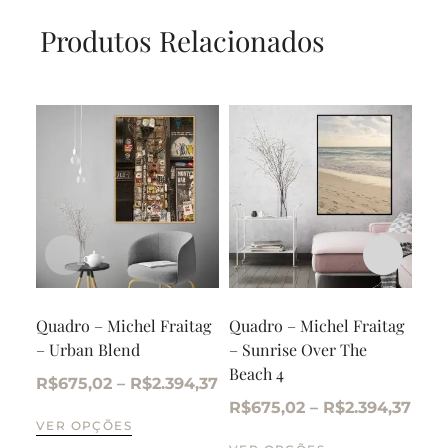
Produtos Relacionados
Quadro – Michel Fraitag
Quadro – Michel Fraitag
Qua
– Urban Blend
– Sunrise Over The
– I
Beach 4
R$
675,02
–
R$
2.394,37
R$
R$
675,02
–
R$
2.394,37
VER OPÇÕES
CO