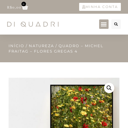
0
MINHA CONTA
R$
0,00
INÍCIO
/
NATUREZA
/ QUADRO – MICHEL
FRAITAG – FLORES GREGAS 4