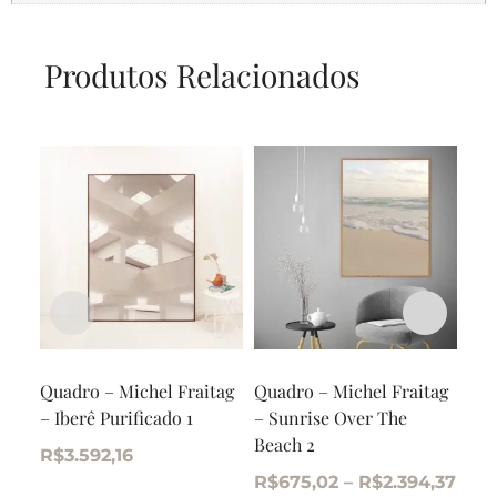
Produtos Relacionados
Quadro – Michel Fraitag
Quadro – Michel Fraitag
Qua
– Iberê Purificado 1
– Sunrise Over The
– S
Beach 2
Bea
R$
3.592,16
R$
675,02
–
R$
2.394,37
R$