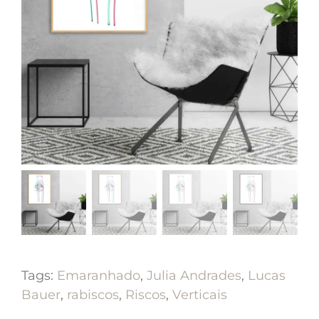
Tags:
Emaranhado
,
Julia Andrades
,
Lucas
Bauer
,
rabiscos
,
Riscos
,
Verticais