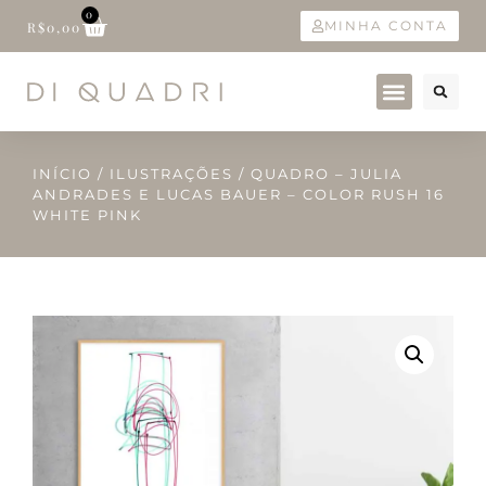
0
MINHA CONTA
R$
0,00
INÍCIO
/
ILUSTRAÇÕES
/ QUADRO – JULIA
ANDRADES E LUCAS BAUER – COLOR RUSH 16
WHITE PINK