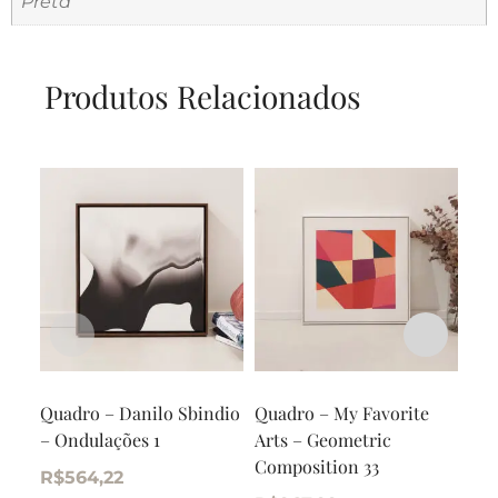
Preta
Produtos Relacionados
Quadro – Danilo Sbindio
Quadro – My Favorite
Qua
– Ondulações 1
Arts – Geometric
Min
Composition 33
R$
564,22
R$