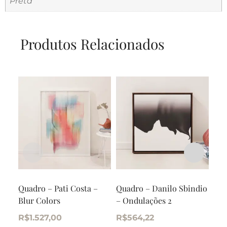
Preta
Produtos Relacionados
Quadro – Pati Costa –
Quadro – Danilo Sbindio
Qua
Blur Colors
– Ondulações 2
Min
R$
1.527,00
R$
564,22
R$