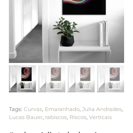
Tags:
Curvas
,
Emaranhado
,
Julia Andrades
,
Lucas Bauer
,
rabiscos
,
Riscos
,
Verticais