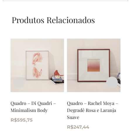
Produtos Relacionados
Quadro – Di Quadri –
Quadro – Rachel Moya –
Qua
Minimalism Body
Degradê Rosa e Laranja
Ram
Suave
R$
595,75
R$
R$
247,44