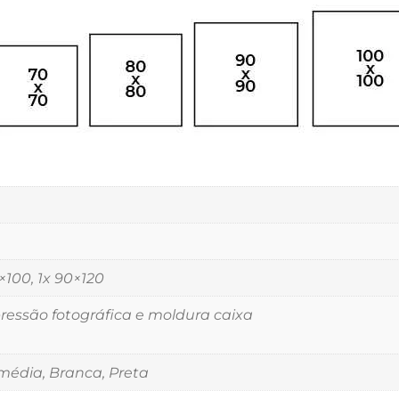
5×100, 1x 90×120
essão fotográfica e moldura caixa
édia, Branca, Preta