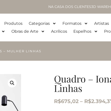
NA CASA DOS CLIENTES
3D WAREH
Produtos
Categorias
Formatos
Artistas
Obras de Arte
Acrílicos
Espelhos
Pro
S – MULHER LINHAS
Quadro – Ion
Linhas
R$
675,02
–
R$
2.394,3