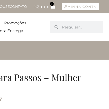
0
R$
0,00
OUSE
CONTATO
MINHA CONTA
Promoções
nta Entrega
ara Passos – Mulher
7