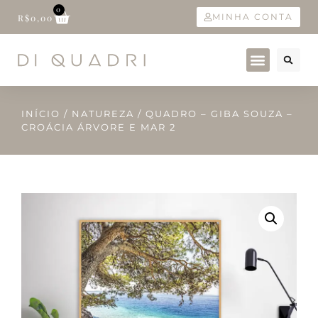
0
MINHA CONTA
R$
0,00
INÍCIO
/
NATUREZA
/ QUADRO – GIBA SOUZA –
CROÁCIA ÁRVORE E MAR 2