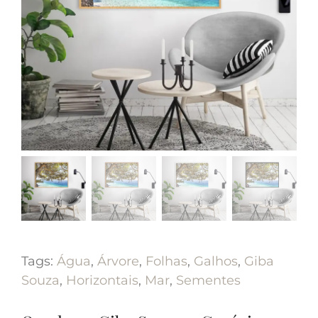
Tags:
Água
,
Árvore
,
Folhas
,
Galhos
,
Giba
Souza
,
Horizontais
,
Mar
,
Sementes