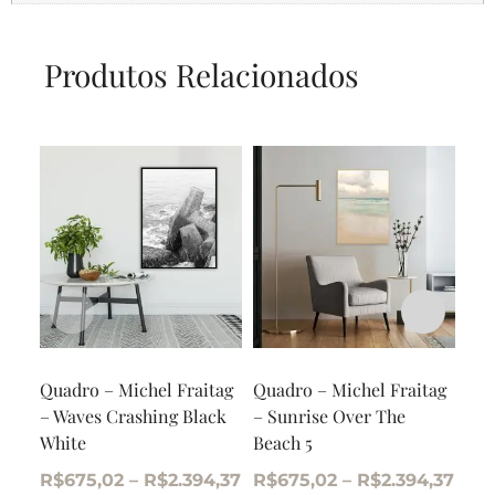
Produtos Relacionados
Quadro – Michel Fraitag
Quadro – Michel Fraitag
Qua
– Waves Crashing Black
– Sunrise Over The
AB0
White
Beach 5
R$
R$
675,02
–
R$
2.394,37
R$
675,02
–
R$
2.394,37