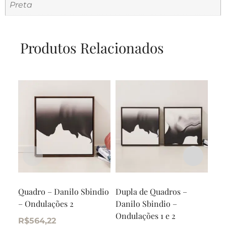
Preta
Produtos Relacionados
Quadro – Danilo Sbindio
Dupla de Quadros –
Qua
– Ondulações 2
Danilo Sbindio –
Art
Ondulações 1 e 2
Com
R$
564,22