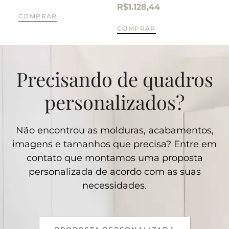
R$
1.128,44
R$
COMPRAR
COMPRAR
CO
Precisando de quadros
personalizados?
Não encontrou as molduras, acabamentos,
imagens e tamanhos que precisa? Entre em
contato que montamos uma proposta
personalizada de acordo com as suas
necessidades.