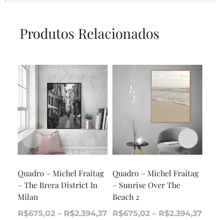
Produtos Relacionados
Quadro – Michel Fraitag
Quadro – Michel Fraitag
Qua
– The Brera District In
– Sunrise Over The
– U
Milan
Beach 2
R$
R$
675,02
–
R$
2.394,37
R$
675,02
–
R$
2.394,37