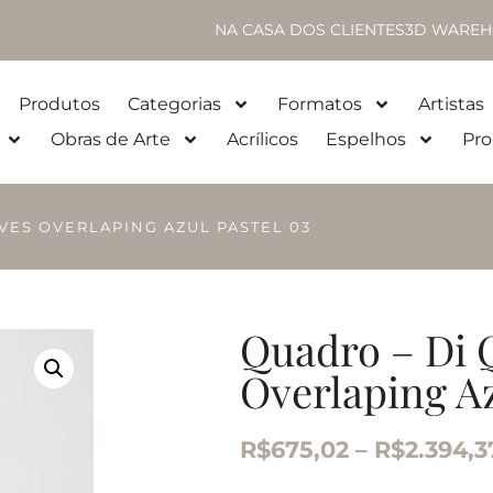
NA CASA DOS CLIENTES
3D WAREH
Produtos
Categorias
Formatos
Artistas
Obras de Arte
Acrílicos
Espelhos
Pro
AVES OVERLAPING AZUL PASTEL 03
Quadro – Di 
Overlaping Az
R$
675,02
–
R$
2.394,3