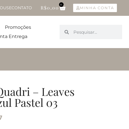
0
R$
0,00
OUSE
CONTATO
MINHA CONTA
Promoções
nta Entrega
Quadri – Leaves
ul Pastel 03
7