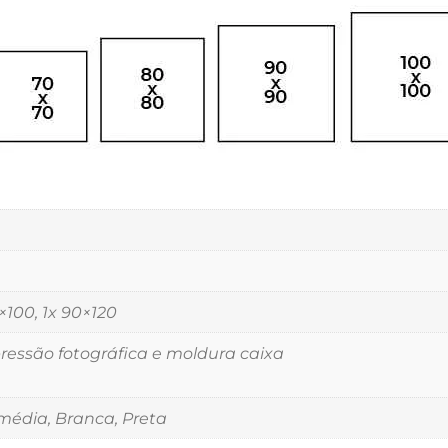
5×100, 1x 90×120
essão fotográfica e moldura caixa
édia, Branca, Preta