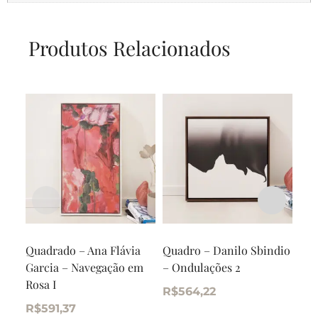
Produtos Relacionados
Quadrado – Ana Flávia
Quadro – Danilo Sbindio
Qua
Garcia – Navegação em
– Ondulações 2
Art
Rosa I
Com
R$
564,22
R$
591,37
R$