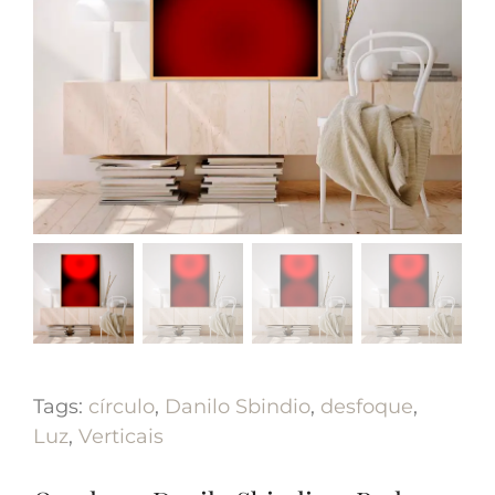
Tags:
círculo
,
Danilo Sbindio
,
desfoque
,
Luz
,
Verticais