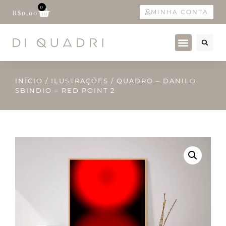
0
MINHA CONTA
R$
0,00
INÍCIO
/
ILUSTRAÇÕES
/ QUADRO – DANILO
SBINDIO – RED POINT 2