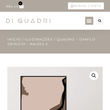
0
MINHA CONTA
R$
0,00
INÍCIO
/
ILUSTRAÇÕES
/ QUADRO – DANILO
SBINDIO – RAIZES 2