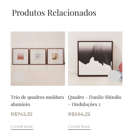
Produtos Relacionados
Trio de quadros moldura
Quadro – Danilo Sbindio
Qua
alumínio
– Ondulações 2
– O
R$
742,32
R$
564,22
R$
COMPRAR
COMPRAR
CO