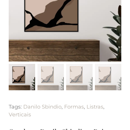
Tags:
Danilo Sbindio
,
Formas
,
Listras
,
Verticais