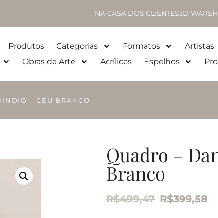
NA CASA DOS CLIENTES
3D WAREH
Produtos
Categorias
Formatos
Artistas
Obras de Arte
Acrílicos
Espelhos
Pro
BINDIO – CÉU BRANCO
Quadro – Dan
Branco
R$
499,47
R$
399,58