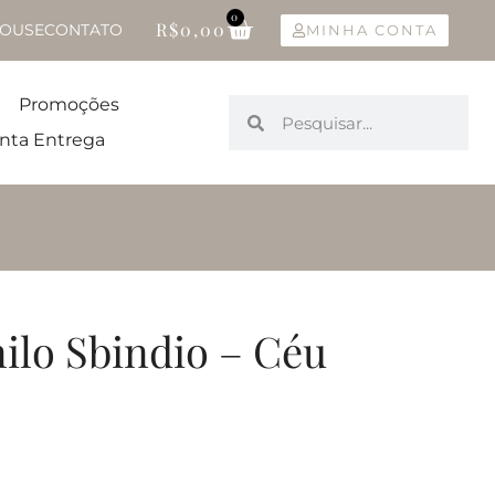
0
R$
0,00
OUSE
CONTATO
MINHA CONTA
Promoções
nta Entrega
ilo Sbindio – Céu