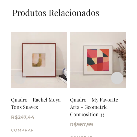
Produtos Relacionados
Quadro – Rachel Moya –
Quadro – My Favorite
Qua
Tons Suaves
Arts – Geometric
Blu
Composition 33
R$
247,44
R$
R$
967,99
COMPRAR
CO