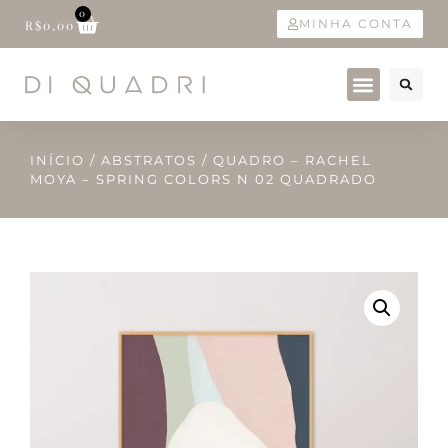
0
MINHA CONTA
R$
0,00
INÍCIO
/
ABSTRATOS
/ QUADRO – RACHEL
MOYA – SPRING COLORS N 02 QUADRADO