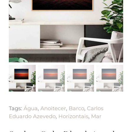
Tags:
Água
,
Anoitecer
,
Barco
,
Carlos
Eduardo Azevedo
,
Horizontais
,
Mar