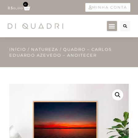
0
MINHA CONTA
R$
0,00
INÍCIO
/
NATUREZA
/ QUADRO – CARLOS
EDUARDO AZEVEDO – ANOITECER