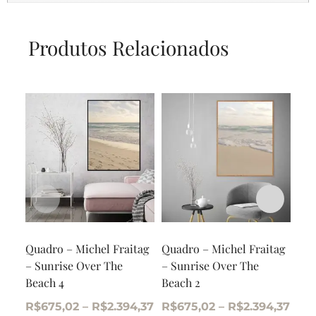
Produtos Relacionados
Quadro – Michel Fraitag
Quadro – Michel Fraitag
Qua
– Sunrise Over The
– Sunrise Over The
– S
Beach 4
Beach 2
Bea
R$
675,02
–
R$
2.394,37
R$
675,02
–
R$
2.394,37
R$