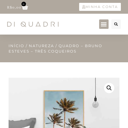
0
MINHA CONTA
R$
0,00
INÍCIO
/
NATUREZA
/ QUADRO – BRUNO
ESTEVES – TRÊS COQUEIROS