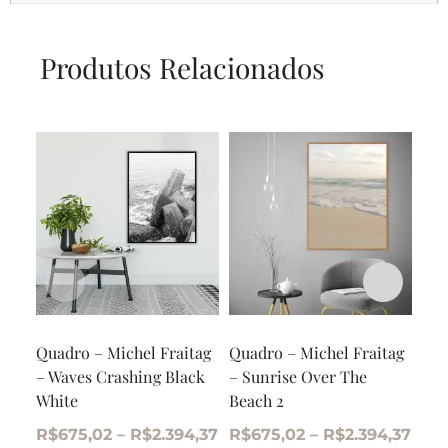
Produtos Relacionados
Quadro – Michel Fraitag
Quadro – Michel Fraitag
Qua
– Waves Crashing Black
– Sunrise Over The
– S
White
Beach 2
Bea
R$
675,02
–
R$
2.394,37
R$
675,02
–
R$
2.394,37
R$