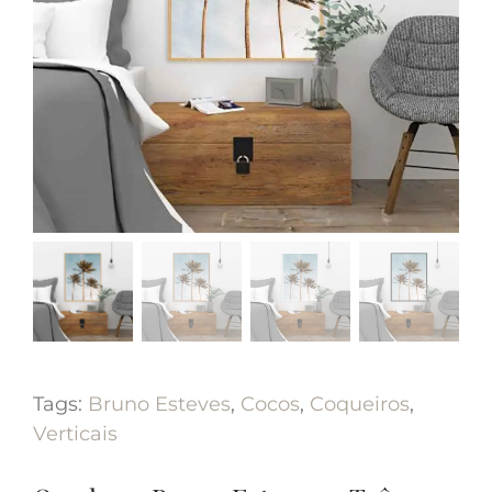
Tags:
Bruno Esteves
,
Cocos
,
Coqueiros
,
Verticais