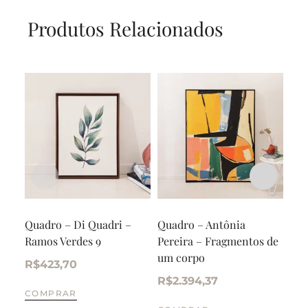
Produtos Relacionados
Quadro – Di Quadri –
Quadro – Antônia
Qua
Ramos Verdes 9
Pereira – Fragmentos de
Gar
um corpo
Ros
R$
423,70
R$
2.394,37
R$
COMPRAR