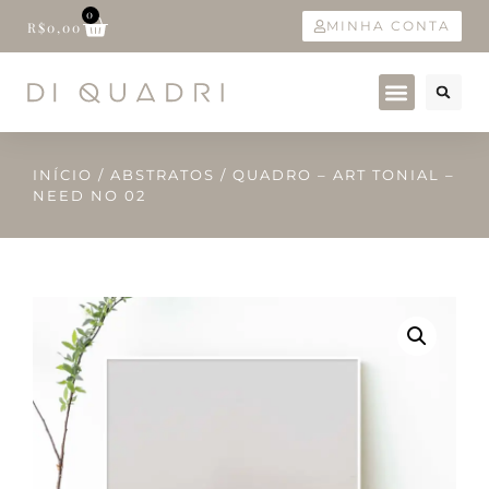
0
MINHA CONTA
R$
0,00
INÍCIO
/
ABSTRATOS
/ QUADRO – ART TONIAL –
NEED NO 02