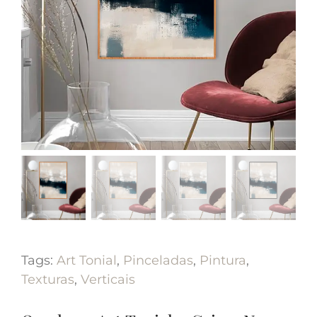
Tags:
Art Tonial
,
Pinceladas
,
Pintura
,
Texturas
,
Verticais