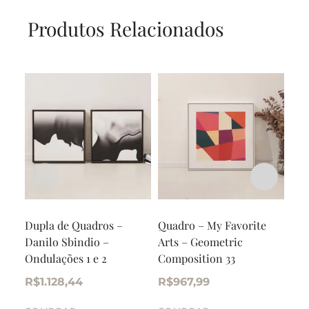
Produtos Relacionados
Dupla de Quadros –
Quadro – My Favorite
Qua
Danilo Sbindio –
Arts – Geometric
– O
Ondulações 1 e 2
Composition 33
R$
R$
1.128,44
R$
967,99
CO