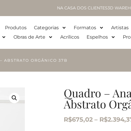
NA CASA DOS CLIENTES
3D WAREH
Produtos
Categorias
Formatos
Artistas
Obras de Arte
Acrílicos
Espelhos
Pro
 – ABSTRATO ORGÂNICO 37B
Quadro – Ana
Abstrato Org
R$
675,02
–
R$
2.394,3