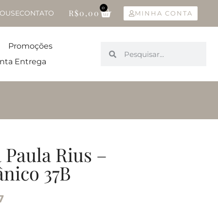
0
R$
0,00
OUSE
CONTATO
MINHA CONTA
Promoções
nta Entrega
 Paula Rius –
ânico 37B
7