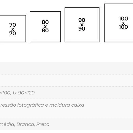
5×100, 1x 90×120
essão fotográfica e moldura caixa
édia, Branca, Preta