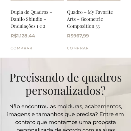
Dupla de Quadros –
Quadro – My Favorite
Qua
Danilo Sbindio –
Arts – Geometric
Min
Ondulações 1 e 2
Composition 33
R$
R$
1.128,44
R$
967,99
CO
COMPRAR
COMPRAR
Precisando de quadros
personalizados?
Não encontrou as molduras, acabamentos,
imagens e tamanhos que precisa? Entre em
contato que montamos uma proposta
personalizada de acordo com as suas