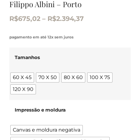
Filippo Albini – Porto
R$
675,02
–
R$
2.394,37
pagamento em até 12x sem juros
Tamanhos
60 X 45
70 X 50
80 X 60
100 X 75
120 X 90
Impressão e moldura
Canvas e moldura negativa