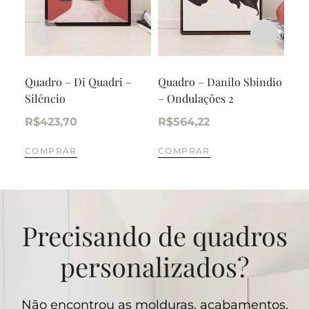
Quadro – Di Quadri –
Quadro – Danilo Sbindio
Qua
Silêncio
– Ondulações 2
Ram
R$
423,70
R$
564,22
R$
COMPRAR
COMPRAR
CO
Precisando de quadros
personalizados?
Não encontrou as molduras, acabamentos,