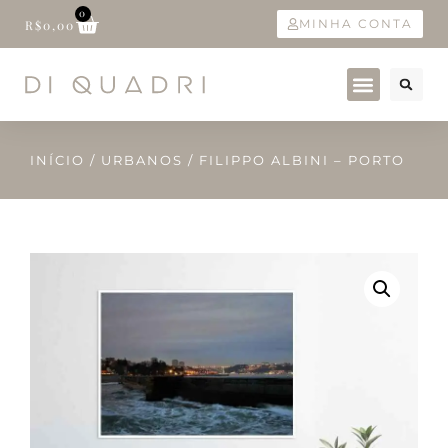
0
MINHA CONTA
R$
0,00
INÍCIO
/
URBANOS
/ FILIPPO ALBINI – PORTO