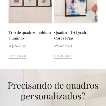
Trio de quadros moldura
Quadro – Di Quadri –
Qua
alumínio
Cores Frias
– F
R$
742,32
R$
423,70
R$
COMPRAR
COMPRAR
CO
Precisando de quadros
personalizados?