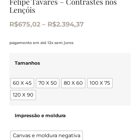
Felipe Tavares – Contrastes nos
Lençóis
R$
675,02
–
R$
2.394,37
pagamento em até 12x sem juros
Tamanhos
60 X 45
70 X 50
80 X 60
100 X 75
120 X 90
Impressão e moldura
Canvas e moldura negativa