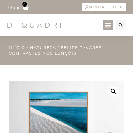
0
MINHA CONTA
R$
0,00
INÍCIO
/
NATUREZA
/ FELIPE TAVARES –
CONTRASTES NOS LENÇÓIS