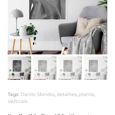
Tags:
Danilo Sbindio
,
detalhes
,
planta
,
Verticais