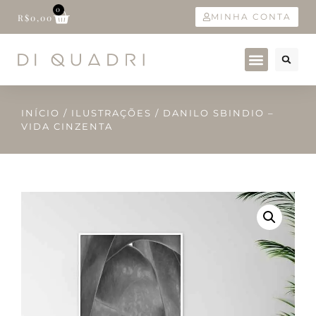
0
MINHA CONTA
R$
0,00
INÍCIO
/
ILUSTRAÇÕES
/ DANILO SBINDIO –
VIDA CINZENTA