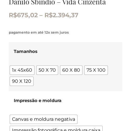
Danilo Sbindio – Vida Cinzenta
R$
675,02
–
R$
2.394,37
pagamento em até 12x sem juros
Tamanhos
1x 45x60
50 X 70
60 X 80
75 X 100
90 X 120
Impressão e moldura
Canvas e moldura negativa
Impressão fotográfica e moldura caixa